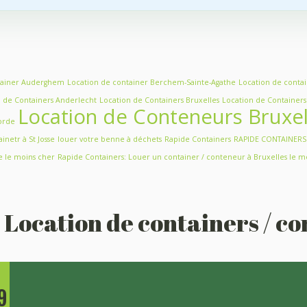
tainer Auderghem
Location de container Berchem-Sainte-Agathe
Location de conta
n de Containers Anderlecht
Location de Containers Bruxelles
Location de Container
Location de Conteneurs Bruxel
vorde
inetr à St Josse
louer votre benne à déchets
Rapide Containers
RAPIDE CONTAINERS :
ue le moins cher
Rapide Containers: Louer un container / conteneur à Bruxelles le m
Location de containers / co
9