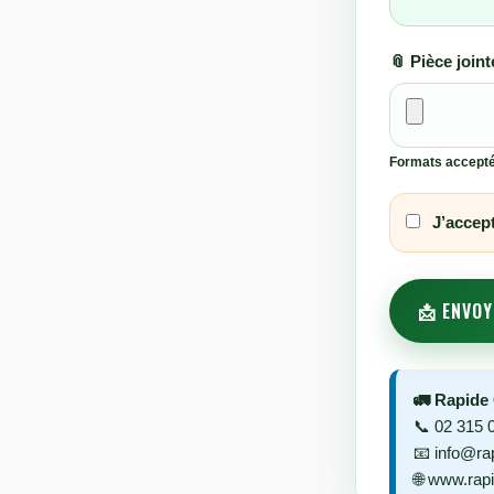
📎 Pièce joint
Formats acceptés
J’accept
📩 ENVO
🚛 Rapide
📞 02 315 
📧 info@ra
🌐 www.rap