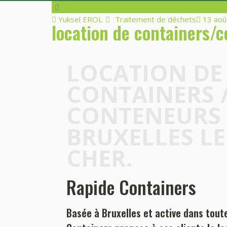
Author
Yuksel EROL
Categories
Traitement de déchets
Poste
13 aoû
location de containers/c
on
LOCATION DE
CONTAINERS 
CONTENEURS
BRUXELLES L
CHER.
Rapide Containers
Basée à Bruxelles et active dans tout