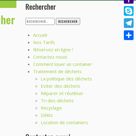
Rechercher
Yaho
cher
Mail
Skyp
Rechercher :
Tele
Accueil
Nos Tarifs
Parta
Réservez en ligne !
Contactez-nous!
Comment louer un container
Traitement de déchets
La politique des déchets
Eviter des déchets
Réparer et réutiliser
Tri des déchets
Recyclage
Délits
Location de containers