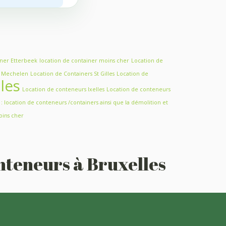
iner Etterbeek
location de container moins cher
Location de
s Mechelen
Location de Containers St Gilles
Location de
les
Location de conteneurs Ixelles
Location de conteneurs
 location de conteneurs /containers ainsi que la démolition et
oins cher
nteneurs à Bruxelles