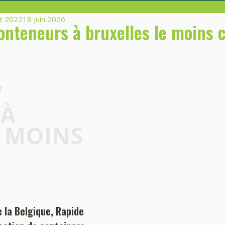
d
t 2022
18 juin 2026
onteneurs à bruxelles le moins 
/
 À
E MOINS
e la Belgique, Rapide