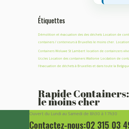
Étiquettes
Démolition et évacuation des des déchets
Location de con
containers / conteneurs à Bruxelles le moins cher.
Locatio
Containers Woluwe St Lambert
location de containzers vil
Uccles
Location des containers Wallonie
Locdation de conta
l'évacuation de déchets à Bruxelles et dans toute la Belgiq
Rapide Containers: 
le moins cher
Ouvert du Lundi au Samedi de 8h30 à 17h30
Contactez-nous:02 315 03 4