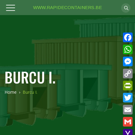
WWW.RAPIDECONTAINERS.BE
Face
What
BURCU I.
Mess
Copy
Home
›
Burcu I.
Link
Print
Twitt
Email
Gmail