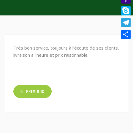
Yaho
Mail
Skyp
Tele
Parta
Très bon service, toujours à l’écoute de ses clients,
livraison à l’heure et prix raisonnable.
PREVIOUS