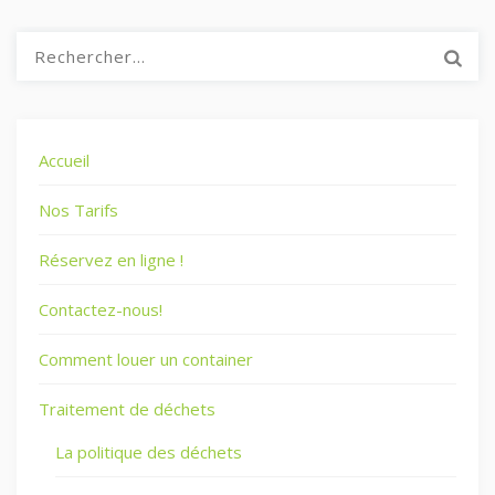
R
e
c
h
e
Accueil
r
c
Nos Tarifs
h
e
Réservez en ligne !
r
Contactez-nous!
:
Comment louer un container
Traitement de déchets
La politique des déchets